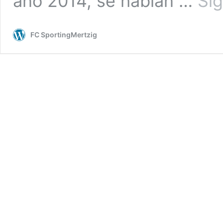
año 2014, se habían …
Si
FC SportingMertzig